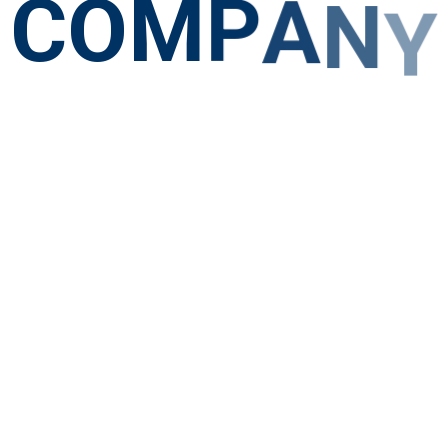
C
O
M
P
A
N
Y
相手の立場で」
「相手を理解し」
「相手に共感す