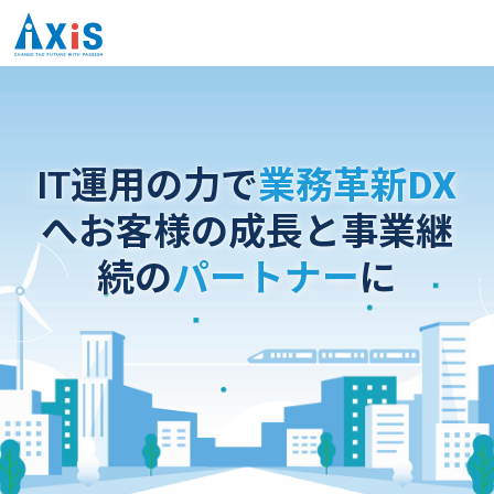
IT運用の力で
業務革新DX
へ
お客様の成長と
事業継
続の
パートナー
に