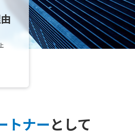
理由
上
パートナー
として