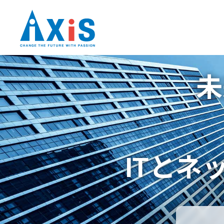
未
ITとネ