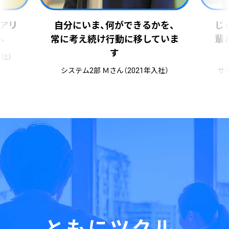
きるかを、
じっくり1年をかける研修、先
移していま
輩との
1対1の壁打ちが実務に
つながる
021年入社）
サテライト2部 Ｔさん（2022年入社）
ともにツクル、