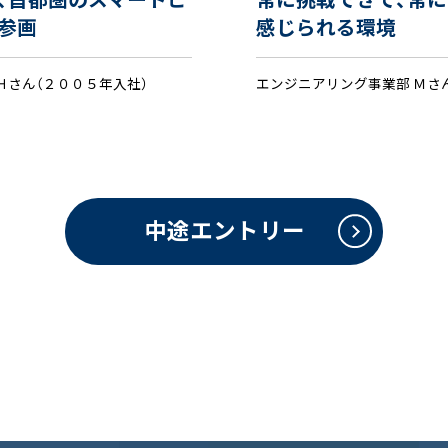
、首都圏のスマートビ
常に挑戦できて、常
参画
感じられる環境
Ｈさん（２００５年入社）
エンジニアリング事業部 Ｍさ
中途エントリー