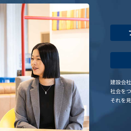
建設会社
社会を
それを