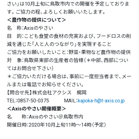
さい」は10月上旬に鳥取市内での開催を予定しておりま
す。ご協力の程、よろしくお願いいたします。
＜農作物の提供について＞
名 称：Axisのやさい
目 的：こども食堂の食材の充実および、フードロスの削
減を通じた「人と人のつながり」を実現すること
ご協力をお願いしたいこと：野菜・果物など農作物の提供
対 象：鳥取県東部の生産者の皆様（＊中部、西部につい
てはお問合せ下さい）
＊ご協力いただける場合は、事前に一度担当者まで、メー
ルまたは電話でお知らせください。
【問合せ先】株式会社アクシス 梶岡
TEL：0857-50-0375 MAIL：
kajioka-h@t-axis.co.jp
＜Axisのやさい開催概要＞
名 称：Axisのやさい＠鳥取市内
開催日時：2020年10月上旬11時～14時（予定）