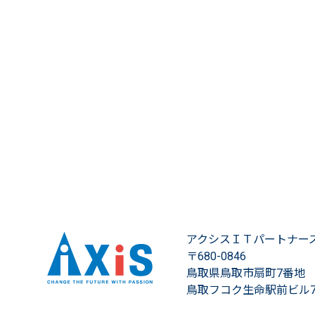
アクシスＩＴパートナー
〒680-0846
鳥取県鳥取市扇町7番地
鳥取フコク生命駅前ビル7