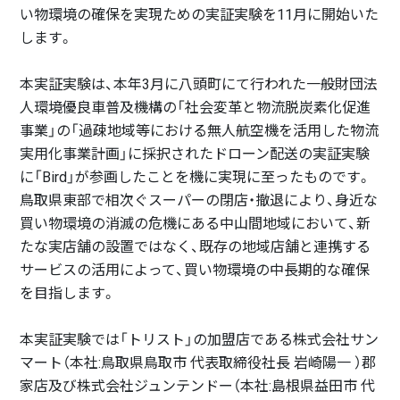
い物環境の確保を実現ための実証実験を11月に開始いた
します。
本実証実験は、本年3月に八頭町にて行われた一般財団法
人環境優良車普及機構の「社会変革と物流脱炭素化促進
事業」の「過疎地域等における無人航空機を活用した物流
実用化事業計画」に採択されたドローン配送の実証実験
に「Bird」が参画したことを機に実現に至ったものです。
鳥取県東部で相次ぐスーパーの閉店・撤退により、身近な
買い物環境の消滅の危機にある中山間地域において、新
たな実店舗の設置ではなく、既存の地域店舗と連携する
サービスの活用によって、買い物環境の中長期的な確保
を目指します。
本実証実験では「トリスト」の加盟店である株式会社サン
マート（本社:鳥取県鳥取市 代表取締役社長 岩崎陽一 ）郡
家店及び株式会社ジュンテンドー（本社:島根県益田市 代