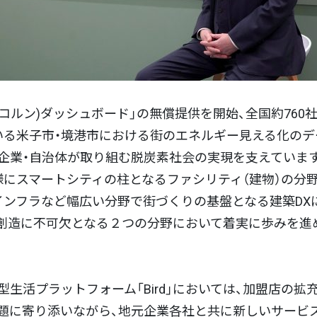
 (エコルン)ダッシュボード」の無償提供を開始、全国約76
いる米子市・境港市における街のエネルギー見える化の
企業・自治体が取り組む脱炭素社会の実現を支えていま
様にスマートシティの柱となるファシリティ（建物）の分
インフラなど幅広い分野で街づくりの基盤となる建築DX
創造に不可欠となる２つの分野において着実に歩みを進
生活プラットフォーム「Bird」においては、加盟店の拡
題に寄り添いながら、地元企業各社と共に新しいサービ