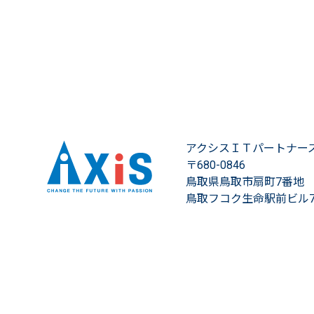
アクシスＩＴパートナー
〒680-0846
鳥取県鳥取市扇町7番地
鳥取フコク生命駅前ビル7